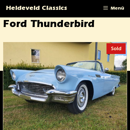
Zum
Heideveld Classics
Menü
Inhalt
springen
Ford Thunderbird
Sold