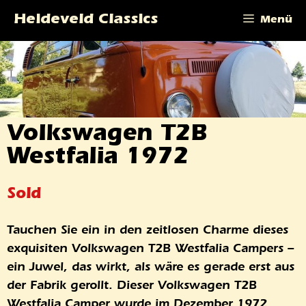
Zum
Heideveld Classics
Menü
Inhalt
springen
Volkswagen T2B
Westfalia 1972
Sold
Tauchen Sie ein in den zeitlosen Charme dieses
exquisiten Volkswagen T2B Westfalia Campers –
ein Juwel, das wirkt, als wäre es gerade erst aus
der Fabrik gerollt. Dieser Volkswagen T2B
Westfalia Camper wurde im Dezember 1972